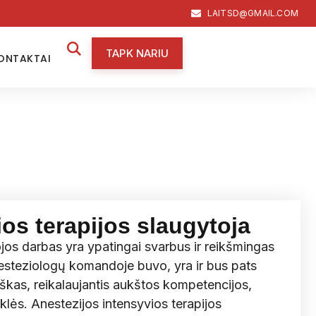
LAITSD@GMAIL.COM
TAPK NARIU
ONTAKTAI
ios terapijos slaugytoja
os darbas yra ypatingai svarbus ir reikšmingas
steziologų komandoje buvo, yra ir bus pats
škas, reikalaujantis aukštos kompetencijos,
klės. Anestezijos intensyvios terapijos