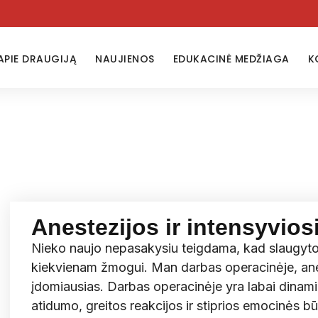
APIE DRAUGIJĄ
NAUJIENOS
EDUKACINĖ MEDŽIAGA
K
Anestezijos ir intensyvios
Nieko naujo nepasakysiu teigdama, kad slaugytoj
kiekvienam žmogui. Man darbas operacinėje, ane
įdomiausias. Darbas operacinėje yra labai dinami
atidumo, greitos reakcijos ir stiprios emocinės bū