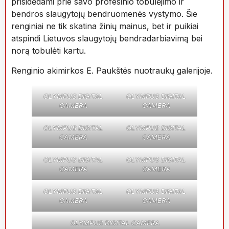
prisidėdami prie savo profesinio tobulėjimo ir
bendros slaugytojų bendruomenės vystymo. Šie
renginiai ne tik skatina žinių mainus, bet ir puikiai
atspindi Lietuvos slaugytojų bendradarbiavimą bei
norą tobulėti kartu.
Renginio akimirkos E. Paukštės nuotraukų galerijoje.
OLYMPUS DIGITAL
OLYMPUS DIGITAL
CAMERA
CAMERA
OLYMPUS DIGITAL
OLYMPUS DIGITAL
CAMERA
CAMERA
OLYMPUS DIGITAL
OLYMPUS DIGITAL
CAMERA
CAMERA
OLYMPUS DIGITAL
OLYMPUS DIGITAL
CAMERA
CAMERA
OLYMPUS DIGITAL CAMERA