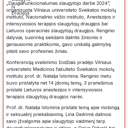
„Daugiafunkcionalumas slaugytojo darbe 2024”,
organizuota Vilniaus universiteto Sveikatos mokslų
instituto, Nacionalinio vėžio instituto, Anestezijos ir
intensyviosios terapijos slaugytojų draugijos bei
Lietuvos operacinės slaugytojų draugijos. Renginio
dalyviai, susirinkę siekdami dalintis žiniomis ir
geriausiomis praktikomis, gavo unikalią galimybę
plėsti savo profesines žinias.
Konferenciją sveikinimo žodžiais pradėjo Vilniaus
universiteto Medicinos fakulteto Sveikatos mokslų
instituto prof. dr. Natalja Istomina. Renginio metu
buvo pristatyta net 14 įdomių temų, 3 pranešimus
pristatė Lietuvos anestezijos ir intensyviosios
terapijos slaugytojų draugijos narės.
Prof. dr. Natalja Istomina pristatė temą apie mobingą
ir seksualinį priekabiavimą. Lina Gedrimė dalinosi
savo įžvalgomis apie slaugytojo vaidmenį tarp