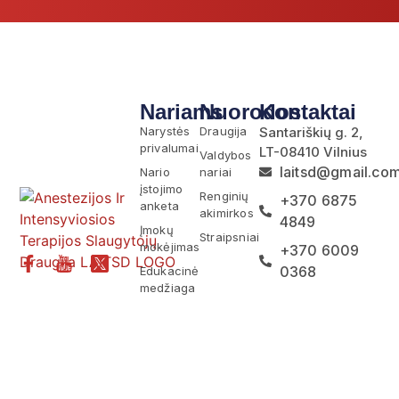
Nariams
Nuorodos
Kontaktai
Narystės
Draugija
Santariškių g. 2,
privalumai
LT-08410 Vilnius
Valdybos
laitsd@gmail.co
Nario
nariai
įstojimo
Renginių
+370 6875
anketa
akimirkos
4849
Įmokų
Straipsniai
mokėjimas
+370 6009
0368
Edukacinė
medžiaga