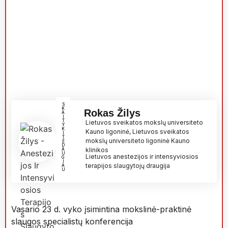
S
K
Rokas Žilys
A
I
T
Lietuvos sveikatos mokslų universiteto
Y
K
Kauno ligoninė, Lietuvos sveikatos
I
T
mokslų universiteto ligoninė Kauno
E
D
klinikos
A
U
Lietuvos anestezijos ir intensyviosios
G
I
terapijos slaugytojų draugija
A
U
Vasario 23 d. vyko įsimintina mokslinė-praktinė
slaugos specialistų konferencija