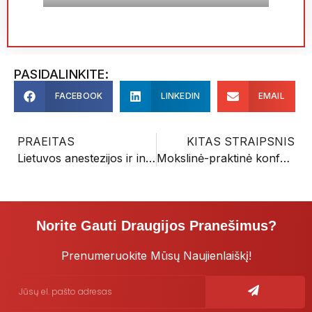
PASIDALINKITE:
FACEBOOK
LINKEDIN
EMAIL
PRAEITAS
KITAS STRAIPSNIS
Lietuvos anestezijos ir intensyviosios terapijos slaugytojų draugijos suvažiavimas: 15 metų veiklos paminėjimas ir naujos valdybos rinkimai
Mokslinė-praktinė konferencija „Anestezijos ir intensyviosios terapijos slaugos aktualijos – 2024”
Norite Gauti Draugijos Pranešimus?
Prenumeruokite Mūsų Naujienlaiškį!