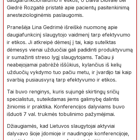
daugiafunkcionalumo ir etikos, o Daiva Didvalė bei
Giedrė Rozgaitė pristatė apie pacientų pasitenkinimą
anesteziologinėmis paslaugomis.
Pranešėja Lina Gedrimė išreiškė nuomonę apie
daugiafunkcinį slaugytojo vaidmenį tarp efektyvumo
ir etikos. Ji atkreipė dėmesį į tai, kaip sutelktas
dėmesys vienai užduočiai gali padidinti produktyvumą
ir sumažinti streso lygį slaugytojams. Tačiau ji
neabejojamai pabrėžė iššūkius, kylančius iš kelių
užduočių vykdymo tuo pačiu metu, ir įvardijo tai kaip
svarbią pusiausvyrą tarp efektyvumo ir etikos.
Tai buvo renginys, kuris sujungė skirtingų sričių
specialistus, suteikdamas jiems galimybę dalintis
žiniomis ir praktika. Konferencijos dalyviams buvo
išduoti 7 val. trukmės tobulinimo pažymėjimai.
Džiaugiamės, kad Lietuvos slaugytojai aktyviai
dalyvavo šioje įdomioje ir naudingoje konferencijoje,